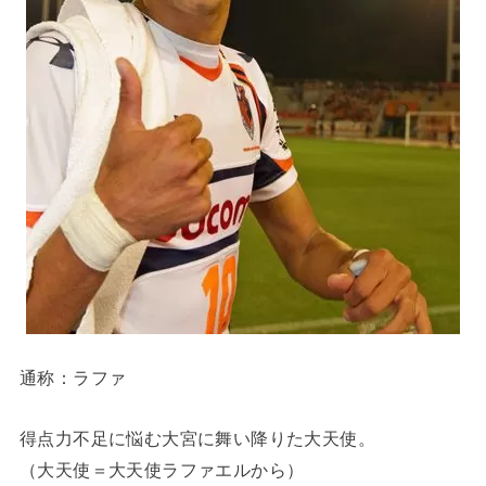
通称：ラファ
得点力不足に悩む大宮に舞い降りた大天使。
（大天使＝大天使ラファエルから）