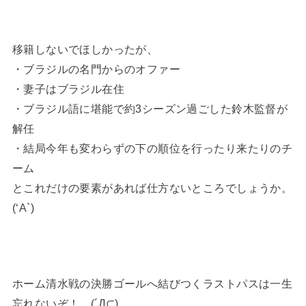
移籍しないでほしかったが、
・ブラジルの名門からのオファー
・妻子はブラジル在住
・ブラジル語に堪能で約3シーズン過ごした鈴木監督が
解任
・結局今年も変わらずの下の順位を行ったり来たりのチ
ーム
とこれだけの要素があれば仕方ないところでしょうか。
(‘A`)
ホーム清水戦の決勝ゴールへ結びつくラストパスは一生
忘れないぞ！ (´Д⊂)