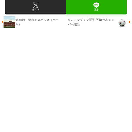
ポスト
送る
第16節 清水エスパルス（ホー
キムヨングォン選手 五輪代表メン
ム）
バー選出