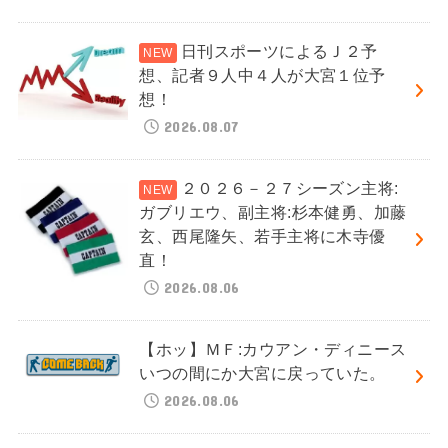
日刊スポーツによるＪ２予
想、記者９人中４人が大宮１位予
想！
2026.08.07
２０２６－２７シーズン主将:
ガブリエウ、副主将:杉本健勇、加藤
玄、西尾隆矢、若手主将に木寺優
直！
2026.08.06
【ホッ】ＭＦ:カウアン・ディニース
いつの間にか大宮に戻っていた。
2026.08.06