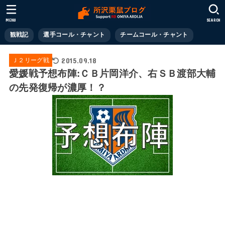
MENU
SEARCH
観戦記
選手コール・チャント
チームコール・チャント
2015.09.18
Ｊ２リーグ戦
愛媛戦予想布陣:ＣＢ片岡洋介、右ＳＢ渡部大輔
の先発復帰が濃厚！？