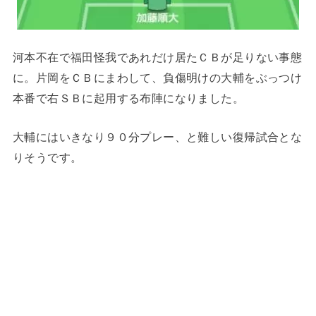
河本不在で福田怪我であれだけ居たＣＢが足りない事態
に。片岡をＣＢにまわして、負傷明けの大輔をぶっつけ
本番で右ＳＢに起用する布陣になりました。
大輔にはいきなり９０分プレー、と難しい復帰試合とな
りそうです。