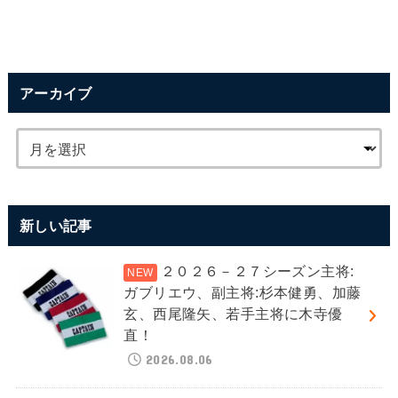
アーカイブ
新しい記事
２０２６－２７シーズン主将:
ガブリエウ、副主将:杉本健勇、加藤
玄、西尾隆矢、若手主将に木寺優
直！
2026.08.06