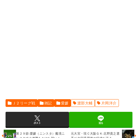
Ｊ２リーグ戦
雑記
愛媛
渡部大輔
片岡洋介
ポスト
送る
第２９節:愛媛（ニンスタ）魔境ニ
元大宮・現Ｃ大阪ＧＫ:北野貴之選