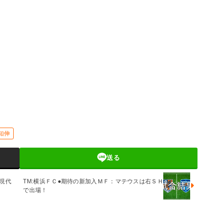
知伸
送る
現代
TM:横浜ＦＣ●期待の新加入ＭＦ：マテウスは右ＳＨ
で出場！