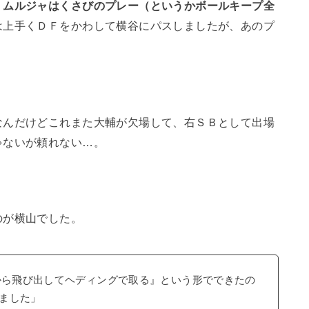
、
ムルジャはくさびのプレー（というかボールキープ全
は上手くＤＦをかわして横谷にパスしましたが、あのプ
なんだけどこれまた大輔が欠場して、右ＳＢとして出場
ゃないが頼れない…。
のが横山でした。
目から飛び出してヘディングで取る』という形でできたの
ました」