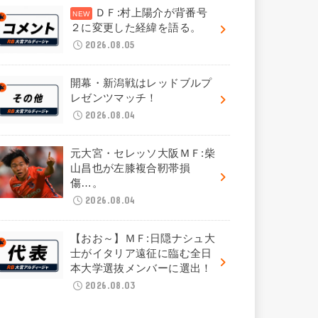
ＤＦ:村上陽介が背番号
２に変更した経緯を語る。
2026.08.05
開幕・新潟戦はレッドブルプ
レゼンツマッチ！
2026.08.04
元大宮・セレッソ大阪ＭＦ:柴
山昌也が左膝複合靭帯損
傷…。
2026.08.04
【おお～】ＭＦ:日隠ナシュ大
士がイタリア遠征に臨む全日
本大学選抜メンバーに選出！
2026.08.03