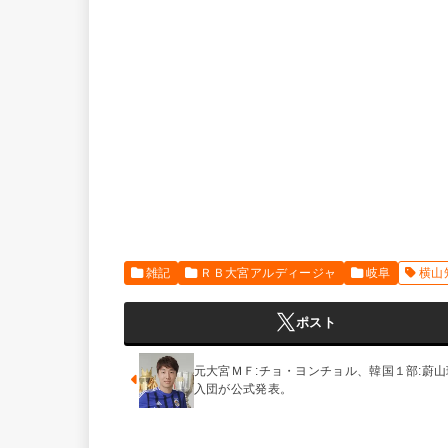
雑記
ＲＢ大宮アルディージャ
岐阜
横山
ポスト
元大宮ＭＦ:チョ・ヨンチョル、韓国１部:蔚山
入団が公式発表。