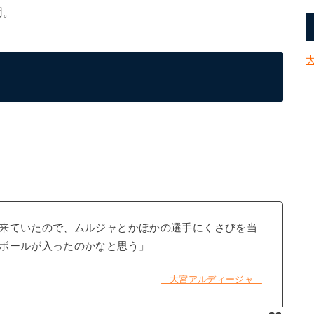
用。
来ていたので、ムルジャとかほかの選手にくさびを当
ボールが入ったのかなと思う」
– 大宮アルディージャ –