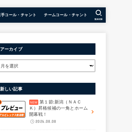
選手コール・チャント
チームコール・チャント
SEARCH
アーカイブ
新しい記事
第１節:新潟（ＮＡＣ
Ｋ）昇格候補の一角とホーム
開幕戦！
2026.08.08