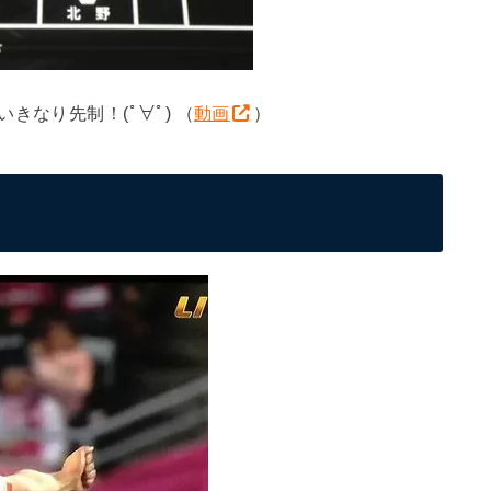
きなり先制！(ﾟ∀ﾟ) （
動画
）