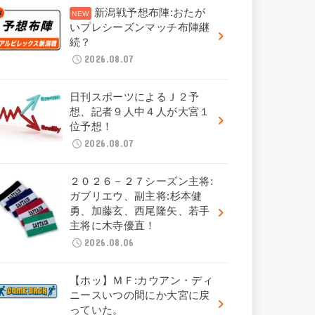
新潟戦予想布陣:おたが
いプレシーズンマッチ布陣継
続？
2026.08.07
日刊スポーツによるＪ２予
想、記者９人中４人が大宮１
位予想！
2026.08.07
２０２６－２７シーズン主将:
ガブリエウ、副主将:杉本健
勇、加藤玄、西尾隆矢、若手
主将に木寺優直！
2026.08.06
【ホッ】ＭＦ:カウアン・ディ
ニースいつの間にか大宮に戻
っていた。