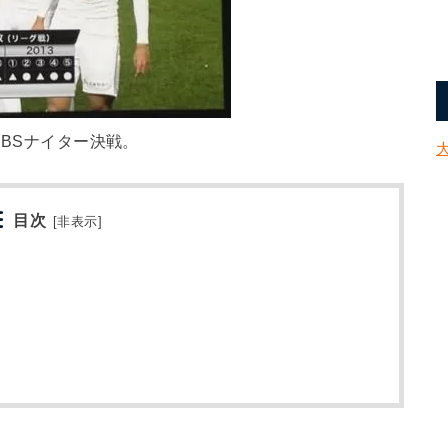
イBSナイター決戦。
目次
[
非表示
]