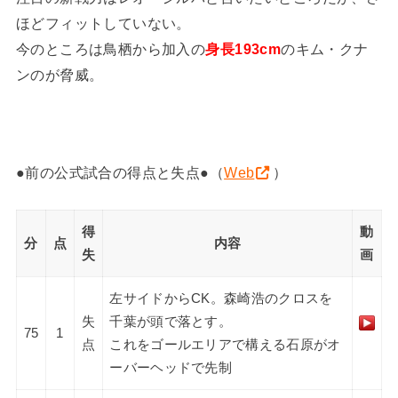
ほどフィットしていない。
今のところは鳥栖から加入の
身長193cm
のキム・クナ
ンのが脅威。
●前の公式試合の得点と失点●（
Web
）
得
動
分
点
内容
失
画
左サイドからCK。森崎浩のクロスを
失
千葉が頭で落とす。
75
1
点
これをゴールエリアで構える石原がオ
ーバーヘッドで先制