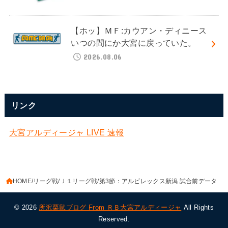
【ホッ】ＭＦ:カウアン・ディニース
いつの間にか大宮に戻っていた。
2026.08.06
リンク
大宮アルディージャ LIVE 速報
HOME
リーグ戦
Ｊ１リーグ戦
第3節：アルビレックス新潟 試合前データ
© 2026
所沢栗鼠ブログ From ＲＢ大宮アルディージャ
All Rights
Reserved.