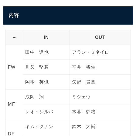
内容
–
IN
OUT
田中 達也
アラン・ミネイロ
FW
川又 堅碁
平井 将生
岡本 英也
矢野 貴章
成岡 翔
ミシェウ
MF
レオ・シルバ
木暮 郁哉
キム・クナン
鈴木 大輔
DF