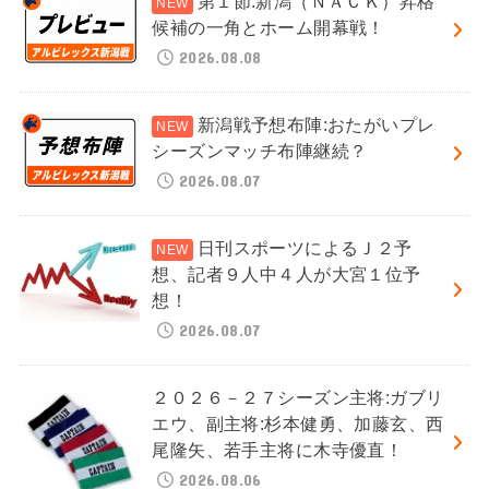
第１節:新潟（ＮＡＣＫ）昇格
候補の一角とホーム開幕戦！
2026.08.08
新潟戦予想布陣:おたがいプレ
シーズンマッチ布陣継続？
2026.08.07
日刊スポーツによるＪ２予
想、記者９人中４人が大宮１位予
想！
2026.08.07
２０２６－２７シーズン主将:ガブリ
エウ、副主将:杉本健勇、加藤玄、西
尾隆矢、若手主将に木寺優直！
2026.08.06