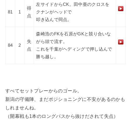
左サイドからCK。田中亜のクロスを
得
81
1
クナンがヘッドで
点
叩き込んで同点。
森崎浩のFKを石原がGKと競り合いな
失
がら頭で流す。
84
2
点
これを千葉がヘディングで押し込んで
勝ち越し。
すべてセットプレーからのゴール。
新潟の守備陣、まだポジショニングに不安があるのかも
しれませんね。
（開幕戦も1本のロングパスから抜けだされて失点）