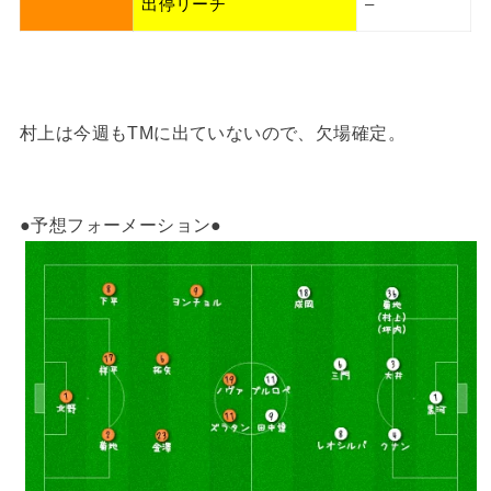
出停リーチ
–
村上は今週もTMに出ていないので、欠場確定。
●予想フォーメーション●