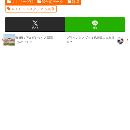
Ｊ１リーグ戦
試合前データ
新潟
ＮＡＣＫ５スタジアム大宮
ポスト
送る
第3節：アルビレックス新潟
ズラタンとノヴァは代表戦に出れる
（NACK）△
か？