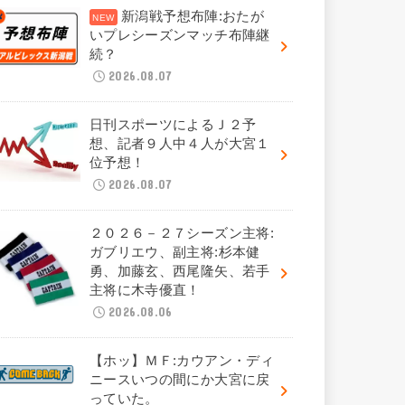
新潟戦予想布陣:おたが
いプレシーズンマッチ布陣継
続？
2026.08.07
日刊スポーツによるＪ２予
想、記者９人中４人が大宮１
位予想！
2026.08.07
２０２６－２７シーズン主将:
ガブリエウ、副主将:杉本健
勇、加藤玄、西尾隆矢、若手
主将に木寺優直！
2026.08.06
【ホッ】ＭＦ:カウアン・ディ
ニースいつの間にか大宮に戻
っていた。