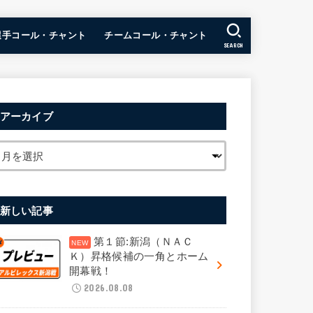
選手コール・チャント
チームコール・チャント
SEARCH
アーカイブ
新しい記事
第１節:新潟（ＮＡＣ
Ｋ）昇格候補の一角とホーム
開幕戦！
2026.08.08