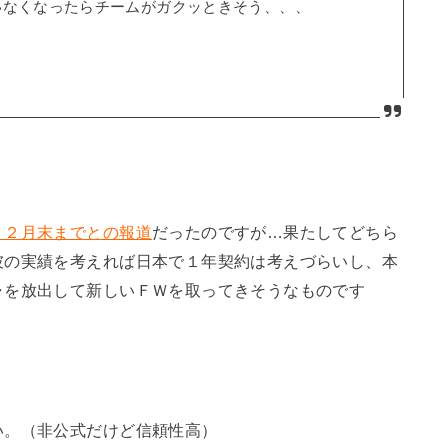
いなくなったらチームがガクッときそう、、、
１２月末までとの報道
だったのですが…果たしてどちら
彼の実績を考えれば日本で１年契約は考えづらいし、本
ャを放出して新しいＦＷを取ってきそうなものです
い。（非公式だけど信頼性高）