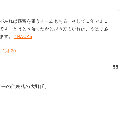
があれば残留を狙うチームもある。そして１年でＪ１
です。とうとう落ちたかと思う方もいれば、やはり落
ります。
#NACK5
, 1月 20
ターの代表格の大野氏。