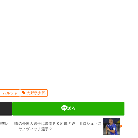
・ムルジャ
大野勢太郎
送る
昨季レ
噂の外国人選手は慶南ＦＣ所属ＦＷ：ミロシュ・ス
トヤノヴィッチ選手？