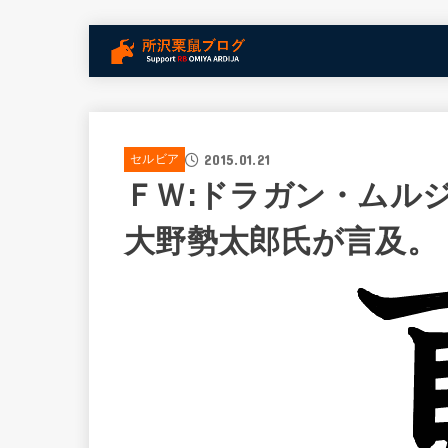
2015.01.21
セルビア
ＦＷ:ドラガン・ムル
大野勢太郎氏が言及。