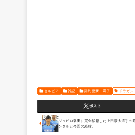
セルビア
雑記
契約更新・満了
ドラガン
ポスト
ジュビロ磐田に完全移籍した上田康太選手の
ンタルと今回の経緯。