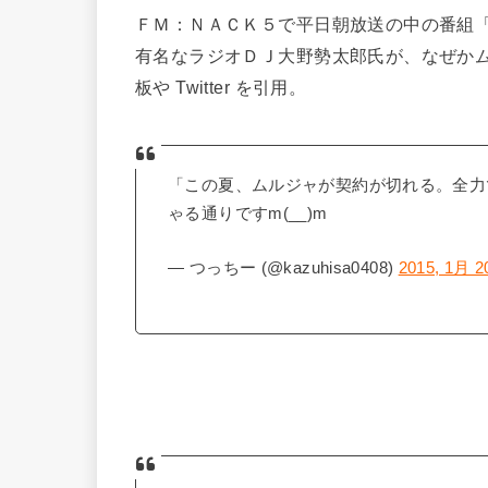
ＦＭ：ＮＡＣＫ５で平日朝放送の中の番組「WA
有名なラジオＤＪ大野勢太郎氏が、なぜか
板や Twitter を引用。
「この夏、ムルジャが契約が切れる。全力
ゃる通りですm(__)m
— つっちー (@kazuhisa0408)
2015, 1月 2