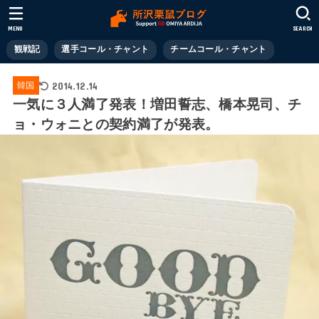
MENU
SEARCH
観戦記
選手コール・チャント
チームコール・チャント
2014.12.14
韓国
一気に３人満了発表！増田誓志、橋本晃司、チ
ョ・ウォニとの契約満了が発表。