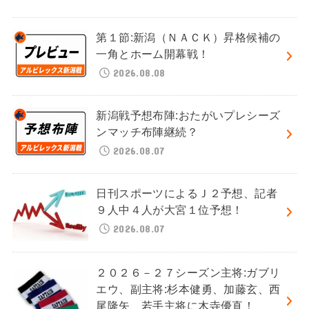
第１節:新潟（ＮＡＣＫ）昇格候補の
一角とホーム開幕戦！
2026.08.08
新潟戦予想布陣:おたがいプレシーズ
ンマッチ布陣継続？
2026.08.07
日刊スポーツによるＪ２予想、記者
９人中４人が大宮１位予想！
2026.08.07
２０２６－２７シーズン主将:ガブリ
エウ、副主将:杉本健勇、加藤玄、西
尾隆矢、若手主将に木寺優直！