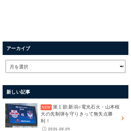
アーカイブ
新しい記事
第１節:新潟○電光石火・山本桜
大の先制弾を守りきって無失点勝
利！
2026.08.09