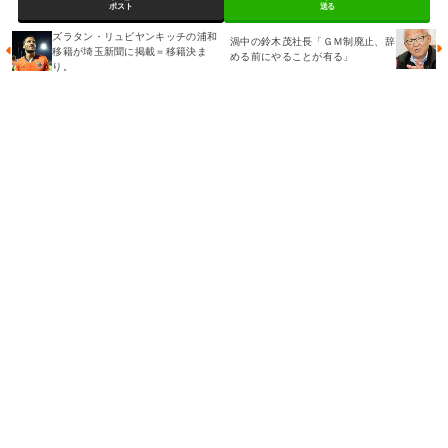
ポスト
送る
ズラタン・リュビヤンキッチの浦和
渦中の鈴木茂社長「ＧＭ制廃止、辞
移籍が埼玉新聞に掲載＝移籍決ま
める前にやることが有る」
り。