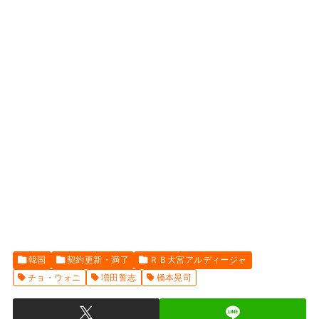
韓国
契約更新・満了
ＲＢ大宮アルディージャ
チョ・ウォニ
増田誓志
橋本晃司