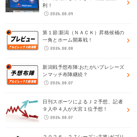
利！
2026.08.09
第１節:新潟（ＮＡＣＫ）昇格候補の
一角とホーム開幕戦！
2026.08.08
新潟戦予想布陣:おたがいプレシーズ
ンマッチ布陣継続？
2026.08.07
日刊スポーツによるＪ２予想、記者
９人中４人が大宮１位予想！
2026.08.07
２０２６－２７シーズン主将:ガブリ