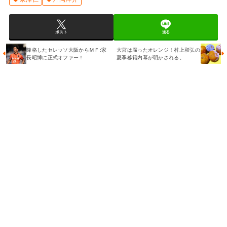
ポスト
送る
降格したセレッソ大阪からＭＦ:家
大宮は腐ったオレンジ！村上和弘の
長昭博に正式オファー！
夏季移籍内幕が明かされる。