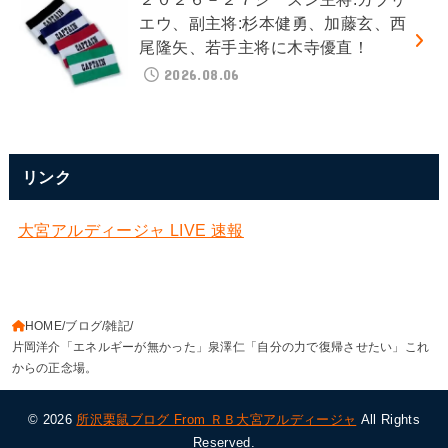
エウ、副主将:杉本健勇、加藤玄、西
尾隆矢、若手主将に木寺優直！
2026.08.06
リンク
大宮アルディージャ LIVE 速報
HOME
ブログ
雑記
片岡洋介「エネルギーが無かった」泉澤仁「自分の力で復帰させたい」これ
からの正念場。
© 2026
所沢栗鼠ブログ From ＲＢ大宮アルディージャ
All Rights
Reserved.