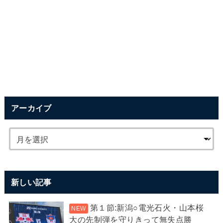
アーカイブ
新しい記事
第１節:新潟○電光石火・山本桜
大の先制弾を守りきって無失点勝