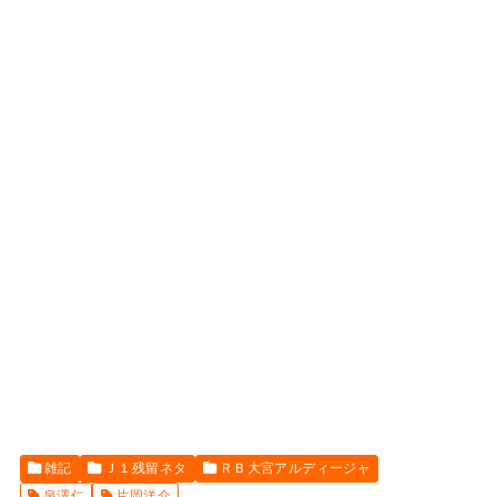
雑記
Ｊ１残留ネタ
ＲＢ大宮アルディージャ
泉澤仁
片岡洋介